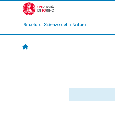
Vai al contenuto principale
Scuola di Scienze della Natura
Home