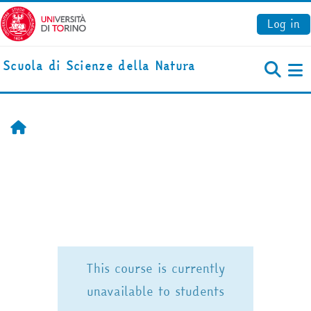
Skip to main content
Log in
Scuola di Scienze della Natura
S
Home
This course is currently
unavailable to students