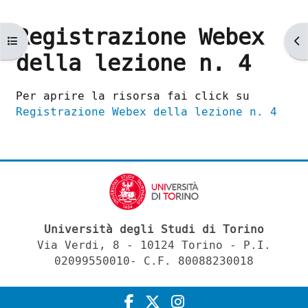
Registrazione Webex
Apri indice del corso
Ap
della lezione n. 4
Aggregazione dei criteri
Per aprire la risorsa fai click su
Registrazione Webex della lezione n. 4
Università degli Studi di Torino
Via Verdi, 8 - 10124 Torino - P.I.
02099550010- C.F. 80088230018