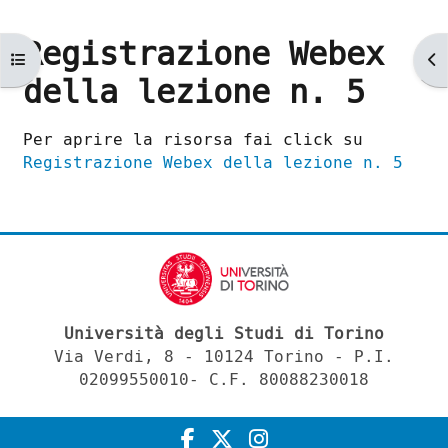
Registrazione Webex
Apri indice del corso
Ap
della lezione n. 5
Aggregazione dei criteri
Per aprire la risorsa fai click su
Registrazione Webex della lezione n. 5
Università degli Studi di Torino
Via Verdi, 8 - 10124 Torino - P.I.
02099550010- C.F. 80088230018