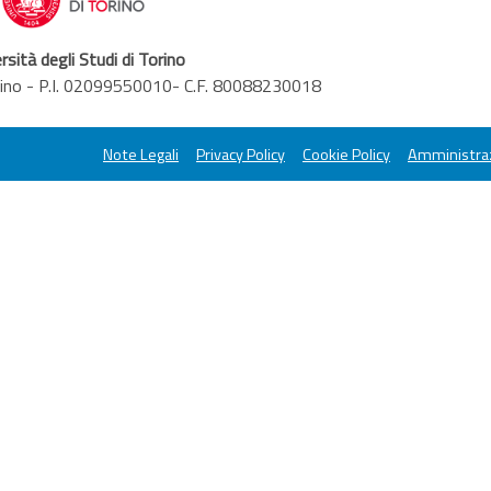
rsità degli Studi di Torino
orino - P.I. 02099550010- C.F. 80088230018
Note Legali
Privacy Policy
Cookie Policy
Amministraz