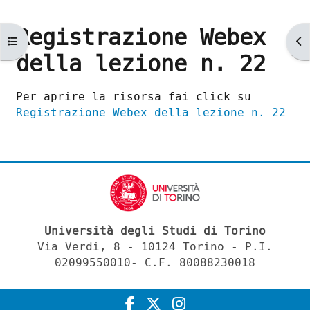
Registrazione Webex
Apri indice del corso
Ap
della lezione n. 22
Aggregazione dei criteri
Per aprire la risorsa fai click su
Registrazione Webex della lezione n. 22
Università degli Studi di Torino
Via Verdi, 8 - 10124 Torino - P.I.
02099550010- C.F. 80088230018