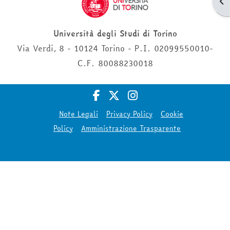
Apr
Università degli Studi di Torino
Via Verdi, 8 - 10124 Torino - P.I. 02099550010-
C.F. 80088230018
Note Legali
Privacy Policy
Cookie
Policy
Amministrazione Trasparente