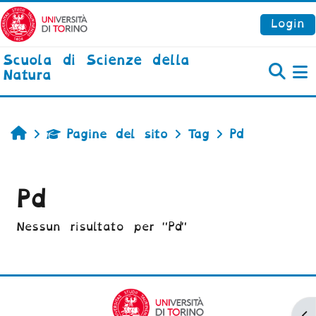
Vai al contenuto principale
Login
Scuola di Scienze della
Natura
P
Home
Pagine del sito
Tag
Pd
Pd
Nessun risultato per "Pd"
Ap