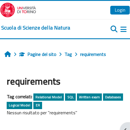
Vai al contenuto principale
Login
Scuola di Scienze della Natura
Pa
Pagine del sito
Tag
requirements
Home
requirements
Tag correlati:
Relational Model
SQL
Written exam
Databases
Logical Model
ER
Nessun risultato per "requirements"
Apr