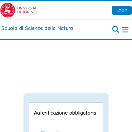
Vai al contenuto principale
Login
Scuola di Scienze della Natura
Pa
Autenticazione obbligatoria