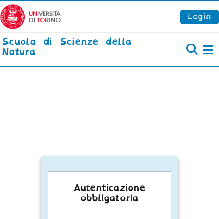
Vai al contenuto principale
Login
Scuola di Scienze della
Natura
P
Autenticazione
obbligatoria