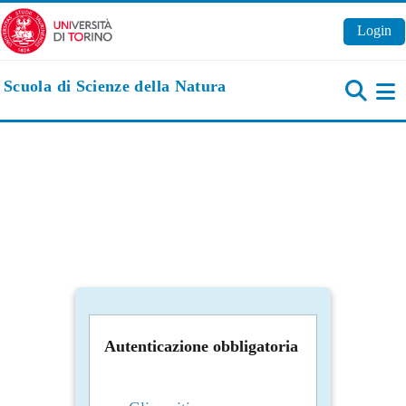
Vai al contenuto principale
Login
Scuola di Scienze della Natura
Pa
Autenticazione obbligatoria