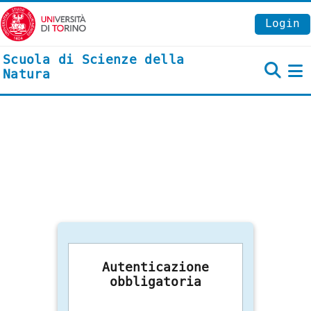
Vai al contenuto principale
Login
Scuola di Scienze della
Natura
P
Autenticazione
obbligatoria