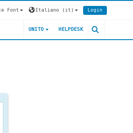
ce Font
Italiano ‎(it)‎
Login
UNITO
HELPDESK