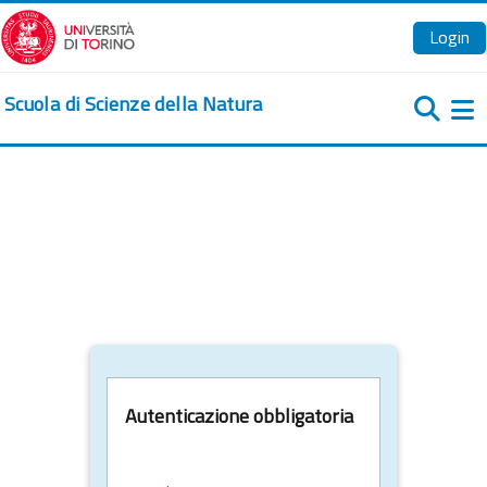
Vai al contenuto principale
Login
Scuola di Scienze della Natura
Pa
Autenticazione obbligatoria