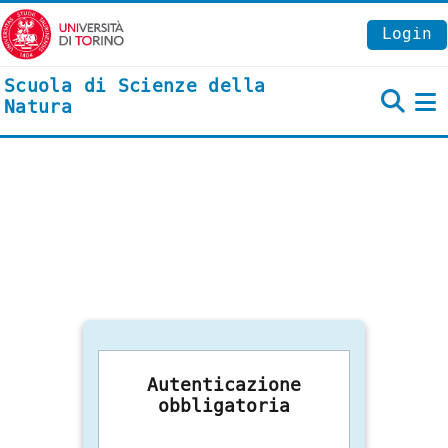
Vai al contenuto principale
Login
Scuola di Scienze della
Natura
P
Autenticazione
obbligatoria