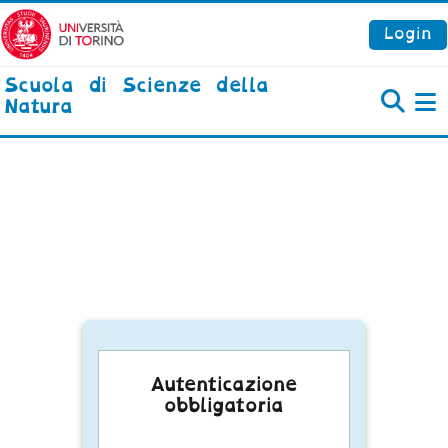
Vai al contenuto principale
Login
Scuola di Scienze della
Natura
P
Autenticazione
obbligatoria