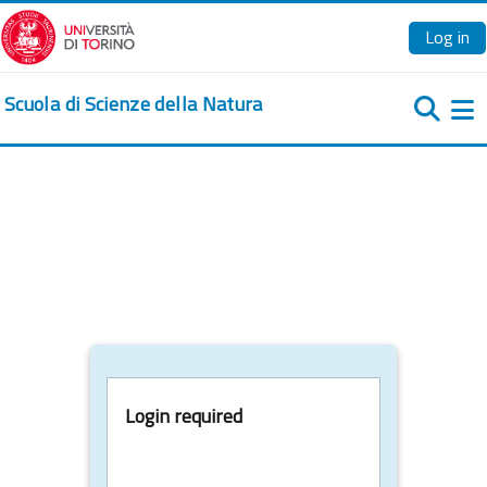
Skip to main content
Log in
Scuola di Scienze della Natura
Si
Login required