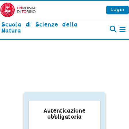
Vai al contenuto principale
Login
Scuola di Scienze della
Natura
P
Autenticazione
obbligatoria