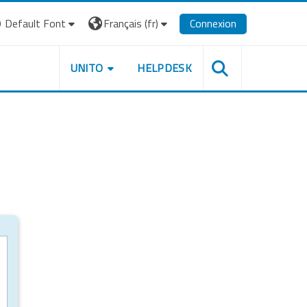
Default Font
Français ‎(fr)‎
Connexion
UNITO
HELPDESK