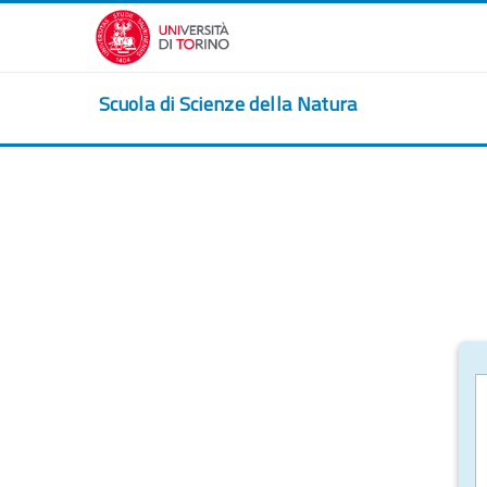
Passer au contenu principal
Scuola di Scienze della Natura