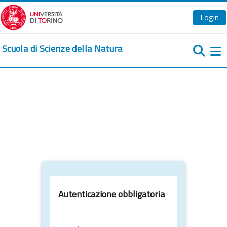
Vai al contenuto principale
Login
Scuola di Scienze della Natura
Pa
Autenticazione obbligatoria