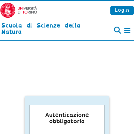
Vai al contenuto principale
Login
Scuola di Scienze della
Natura
P
Autenticazione
obbligatoria