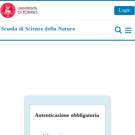
Vai al contenuto principale
Login
Scuola di Scienze della Natura
Pa
Autenticazione obbligatoria