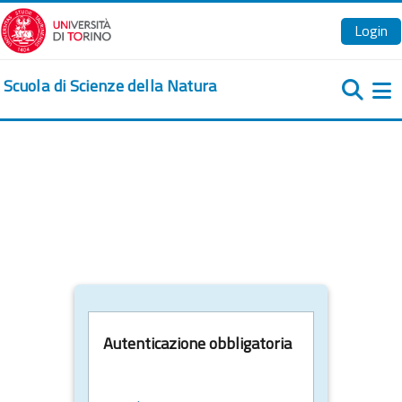
Vai al contenuto principale
Login
Scuola di Scienze della Natura
Pa
Autenticazione obbligatoria