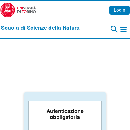
Vai al contenuto principale
Login
Scuola di Scienze della Natura
Pa
Autenticazione
obbligatoria