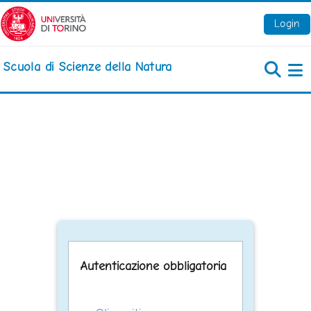
Vai al contenuto principale
Login
Scuola di Scienze della Natura
Pa
Autenticazione obbligatoria