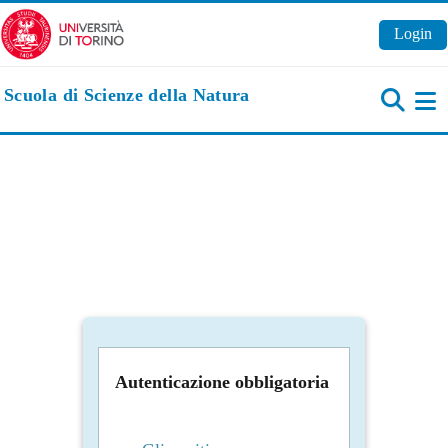
Vai al contenuto principale
Login
Scuola di Scienze della Natura
Pa
Autenticazione obbligatoria