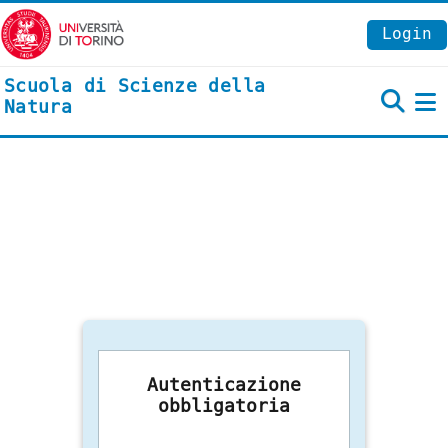
Vai al contenuto principale
Login
Scuola di Scienze della
Natura
P
Autenticazione
obbligatoria