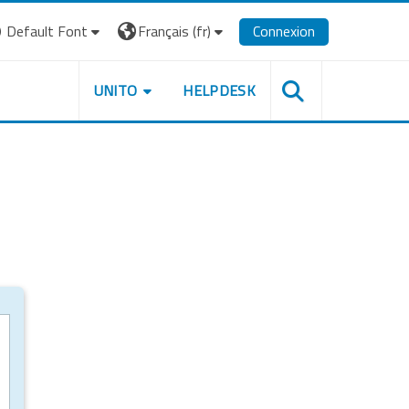
Default Font
Français ‎(fr)‎
Connexion
UNITO
HELPDESK