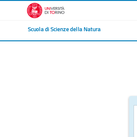
Passer au contenu principal
Scuola di Scienze della Natura