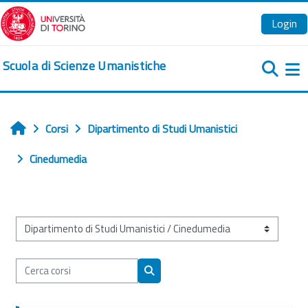
Vai al contenuto principale
Login
Scuola di Scienze Umanistiche
Pa
Corsi
Dipartimento di Studi Umanistici
Home
Cinedumedia
Categorie di corso
Cerca corsi
Cerca corsi