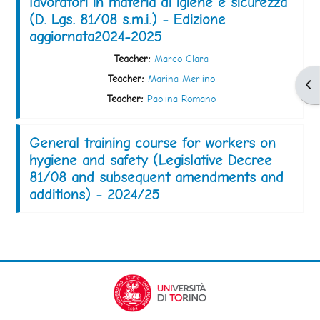
lavoratori in materia di igiene e sicurezza
(D. Lgs. 81/08 s.m.i.) - Edizione
aggiornata2024-2025
Teacher:
Marco Clara
Teacher:
Marina Merlino
Apr
Teacher:
Paolina Romano
General training course for workers on
hygiene and safety (Legislative Decree
81/08 and subsequent amendments and
additions) - 2024/25