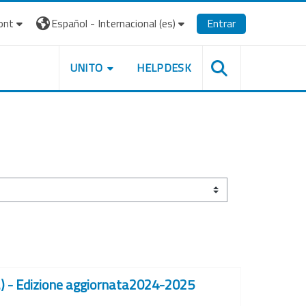
ont
Español - Internacional ‎(es)‎
Entrar
UNITO
HELPDESK
.i.) - Edizione aggiornata2024-2025