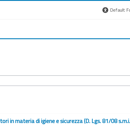
Default F
ori in materia di igiene e sicurezza (D. Lgs. 81/08 s.m