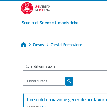
Salta al contenido principal
Scuola di Scienze Umanistiche
Cursos
Corsi di Formazione
Inicio
Categorías
Buscar cursos
Buscar cursos
Corso di formazione generale per lavorat
Teacher:
Marco Clara