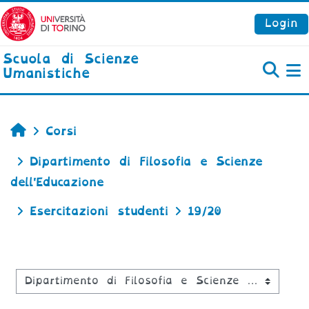
Vai al contenuto principale
Login
Scuola di Scienze
Umanistiche
P
Home
Corsi
Dipartimento di Filosofia e Scienze
dell'Educazione
Esercitazioni studenti
19/20
Categorie di corso