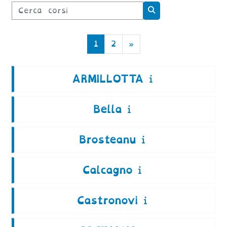
Cerca corsi
Cerca corsi
Pagina 1
Pagina 2
Pagina successiva
1
2
»
ARMILLOTTA
Bella
Brosteanu
Calcagno
Castronovi