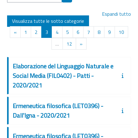
Cerca corsi
Espandi tutto
Visualizza tutte le sotto categorie
Pagina precedente
Pagina 1
Pagina 2
Pagina 3
Pagina 4
Pagina 5
Pagina 6
Pagina 7
Pagina 8
Pagina 9
Pagina
«
1
2
3
4
5
6
7
8
9
10
Pagina 12
Pagina successiva
…
12
»
Elaborazione del Linguaggio Naturale e
Social Media (FIL0402) - Patti -
2020/2021
Ermeneutica filosofica (LET0396) -
Dall'Igna - 2020/2021
Ermeneutica filosofica (LET0396) -