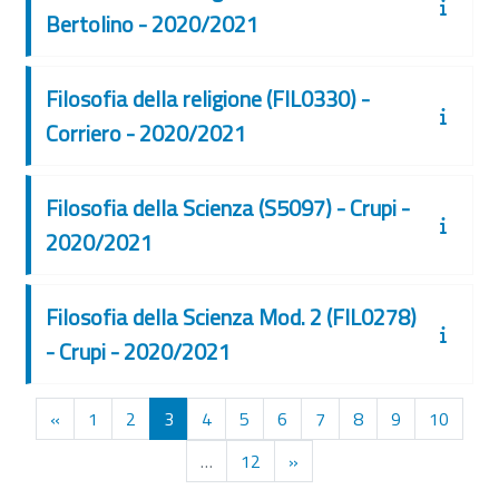
Bertolino - 2020/2021
Filosofia della religione (FIL0330) -
Corriero - 2020/2021
Filosofia della Scienza (S5097) - Crupi -
2020/2021
Filosofia della Scienza Mod. 2 (FIL0278)
- Crupi - 2020/2021
Pagina precedente
Pagina 1
Pagina 2
Pagina 3
Pagina 4
Pagina 5
Pagina 6
Pagina 7
Pagina 8
Pagina 9
Pagina
«
1
2
3
4
5
6
7
8
9
10
Pagina 12
Pagina successiva
…
12
»