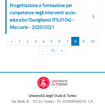
Progettazione e formazione per
competenze negli interventi socio-
educativi (Savigliano) (FIL0104) -
Maccario - 2020/2021
Pagina precedente
Pagina 1
Pagina 2
Pagina 3
Pagina 4
Pagina 5
Pagina 6
Pagina 7
Pagina 8
Pagina 9
Pagina
«
1
2
3
4
5
6
7
8
9
10
Pagina 12
Pagina successiva
…
12
»
Università degli Studi di Torino
Via Verdi, 8 - 10124 Torino - P.I. 02099550010- C.F.