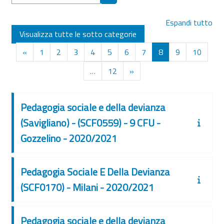
Cerca corsi
Espandi tutto
Visualizza tutte le sotto categorie
Pagina precedente
Pagina 1
Pagina 2
Pagina 3
Pagina 4
Pagina 5
Pagina 6
Pagina 7
Pagina 8
Pagina 9
Pagina
«
1
2
3
4
5
6
7
8
9
10
Pagina 12
Pagina successiva
…
12
»
Pedagogia sociale e della devianza
(Savigliano) - (SCF0559) - 9 CFU -
Gozzelino - 2020/2021
Pedagogia Sociale E Della Devianza
(SCF0170) - Milani - 2020/2021
Pedagogia sociale e della devianza