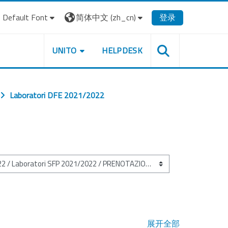
Default Font
简体中文 ‎(zh_cn)‎
登录
UNITO
HELPDESK
Laboratori DFE 2021/2022
展开全部