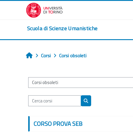
Vai al contenuto principale
Scuola di Scienze Umanistiche
Corsi
Corsi obsoleti
Home
Categorie di corso
Cerca corsi
Cerca corsi
CORSO PROVA SEB