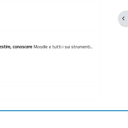
Apr
estire, conoscere
Moodle e tutti i sui strumenti...