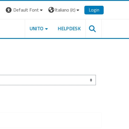
Default Font
Italiano ‎(it)‎
Login
UNITO
HELPDESK