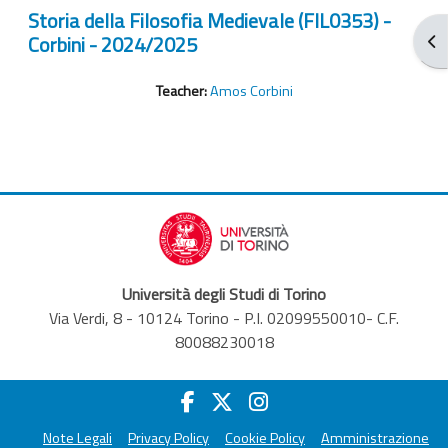
Storia della Filosofia Medievale (FIL0353) -
Corbini - 2024/2025
Ouv
Teacher:
Amos Corbini
Università degli Studi di Torino
Via Verdi, 8 - 10124 Torino - P.I. 02099550010- C.F.
80088230018
Note Legali
Privacy Policy
Cookie Policy
Amministrazione