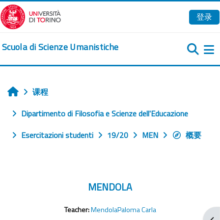
跳到主要内容
登录
Scuola di Scienze Umanistiche
课程
首页
Dipartimento di Filosofia e Scienze dell'Educazione
Esercitazioni studenti
19/20
MEN
概要
MENDOLA
Teacher:
MendolaPaloma Carla
打