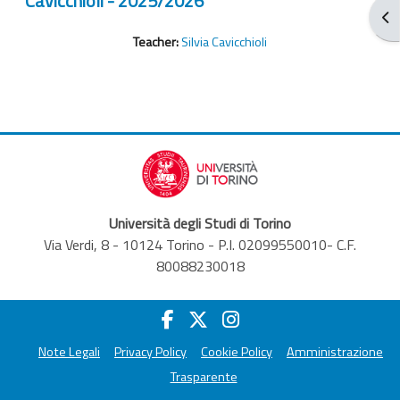
Cavicchioli - 2025/2026
Blo
Teacher:
Silvia Cavicchioli
Università degli Studi di Torino
Via Verdi, 8 - 10124 Torino - P.I. 02099550010- C.F.
80088230018
Note Legali
Privacy Policy
Cookie Policy
Amministrazione
Trasparente