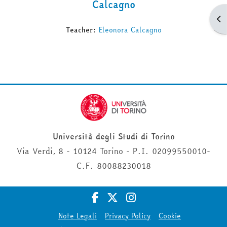
Calcagno
Apr
Teacher:
Eleonora Calcagno
Università degli Studi di Torino
Via Verdi, 8 - 10124 Torino - P.I. 02099550010-
C.F. 80088230018
Note Legali
Privacy Policy
Cookie