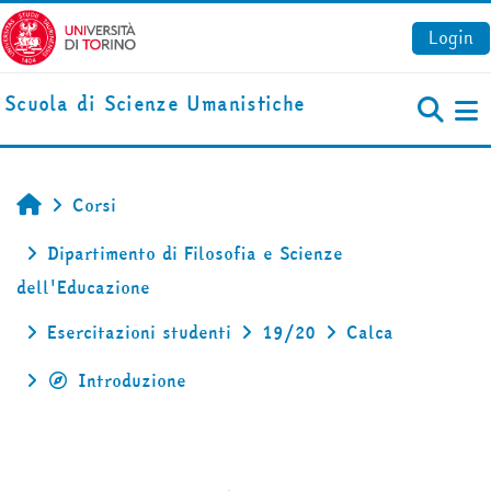
Vai al contenuto principale
Login
Scuola di Scienze Umanistiche
Pa
Corsi
Home
Dipartimento di Filosofia e Scienze
dell'Educazione
Esercitazioni studenti
19/20
Calca
Introduzione