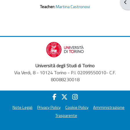
Blo
Teacher:
Martina Castronovi
Università degli Studi di Torino
Via Verdi, 8 - 10124 Torino - P.I. 02099550010- C.F.
80088230018
Note Legali
Privacy Policy
Cookie Policy
Amministrazione
Trasparente