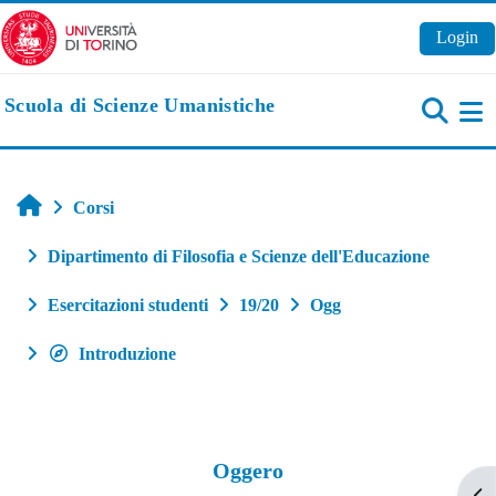
Vai al contenuto principale
Login
Scuola di Scienze Umanistiche
Pa
Home
Corsi
Dipartimento di Filosofia e Scienze dell'Educazione
Esercitazioni studenti
19/20
Ogg
Introduzione
Oggero
Apr