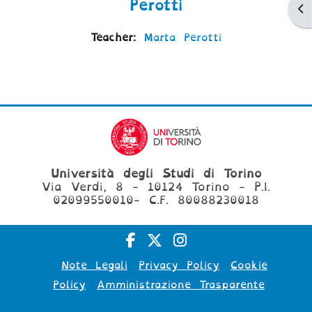
Perotti
Ap
Teacher:
Marta Perotti
Università degli Studi di Torino
Via Verdi, 8 - 10124 Torino - P.I.
02099550010- C.F. 80088230018
Note Legali
Privacy Policy
Cookie
Policy
Amministrazione Trasparente