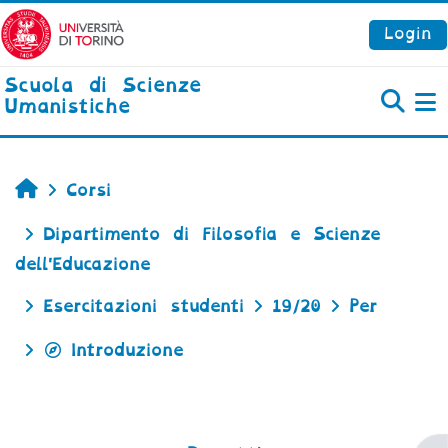
Vai al contenuto principale
Login
Scuola di Scienze
Umanistiche
P
Home
Corsi
Dipartimento di Filosofia e Scienze
dell'Educazione
Esercitazioni studenti
19/20
Per
Introduzione