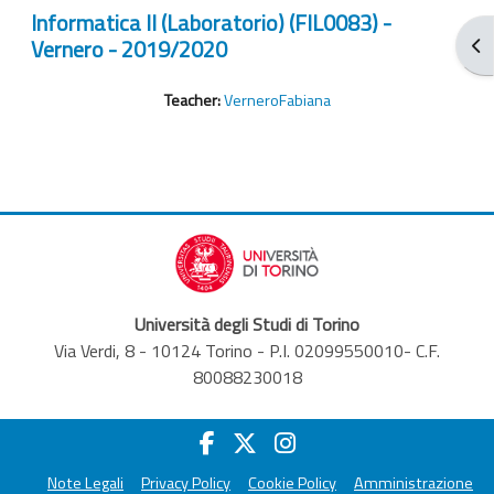
Informatica II (Laboratorio) (FIL0083) -
Vernero - 2019/2020
打
Teacher:
VerneroFabiana
Università degli Studi di Torino
Via Verdi, 8 - 10124 Torino - P.I. 02099550010- C.F.
80088230018
Note Legali
Privacy Policy
Cookie Policy
Amministrazione