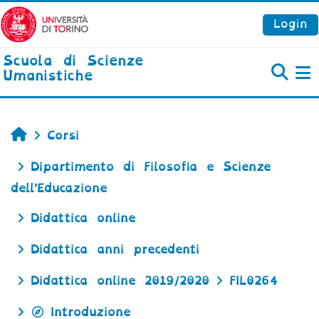
Vai al contenuto principale
Login
Scuola di Scienze
Umanistiche
P
Home
Corsi
Dipartimento di Filosofia e Scienze
dell'Educazione
Didattica online
Didattica anni precedenti
Didattica online 2019/2020
FIL0264
Introduzione