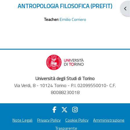
ANTROPOLOGIA FILOSOFICA (PREFIT)
Ope
Teacher:
Emilio Corriero
Università degli Studi di Torino
Via Verdi, 8 - 10124 Torino - P.I. 02099550010- C.F.
80088230018
Note Legali
Privacy Policy
Cookie Policy
Amministrazione
Trasparente