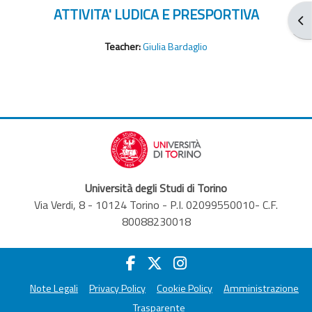
ATTIVITA' LUDICA E PRESPORTIVA
Ope
Teacher:
Giulia Bardaglio
Università degli Studi di Torino
Via Verdi, 8 - 10124 Torino - P.I. 02099550010- C.F.
80088230018
Note Legali
Privacy Policy
Cookie Policy
Amministrazione
Trasparente