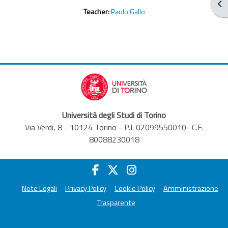
Apr
Teacher:
Paolo Gallo
Università degli Studi di Torino
Via Verdi, 8 - 10124 Torino - P.I. 02099550010- C.F.
80088230018
Note Legali
Privacy Policy
Cookie Policy
Amministrazione
Trasparente