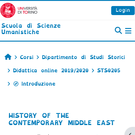
Vai al contenuto principale
Login
Scuola di Scienze
Umanistiche
P
Home
Corsi
Dipartimento di Studi Storici
Didattica online 2019/2020
STS0205
Introduzione
HISTORY OF THE
CONTEMPORARY MIDDLE EAST
Ap